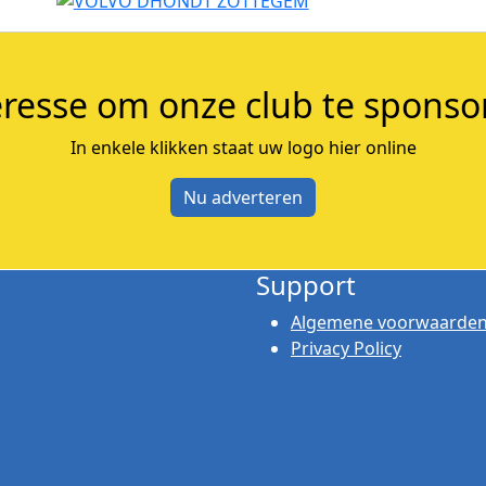
eresse om onze club te sponso
In enkele klikken staat uw logo hier online
Nu adverteren
Support
Algemene voorwaarde
Privacy Policy