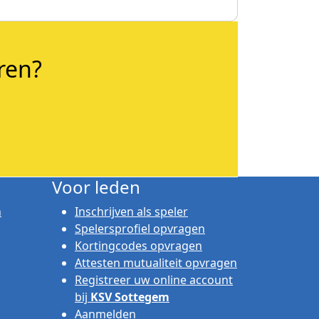
ren?
Voor leden
n
Inschrijven als speler
Spelersprofiel opvragen
Kortingcodes opvragen
Attesten mutualiteit opvragen
Registreer uw online account
bij
KSV Sottegem
Aanmelden