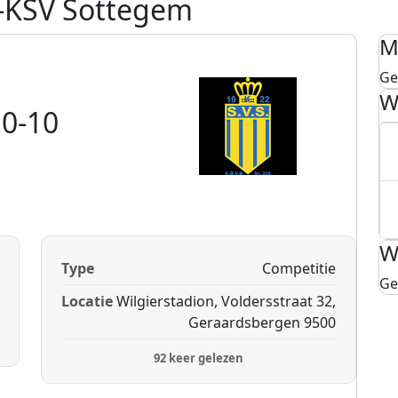
-KSV Sottegem
M
Ge
W
0-10
W
Type
Competitie
Ge
Locatie
Wilgierstadion, Voldersstraat 32,
Geraardsbergen 9500
92 keer gelezen