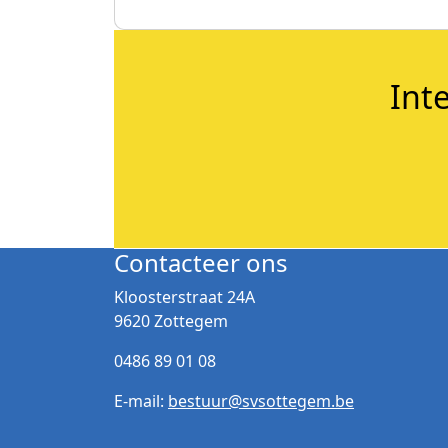
Int
Contacteer ons
Kloosterstraat 24A
9620 Zottegem
0486 89 01 08
E-mail:
bestuur@svsottegem.be