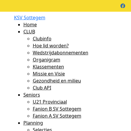
KSV Sottegem
Home
CLUB
Clubinfo
Hoe lid worden?
Wedstrijdabonnementen
Organigram
Klassementen
Missie en Visie
Gezondheid en milieu
Club API
Seniors
U21 Provinciaal
Fanion B SV Sottegem
Fanion A SV Sottegem
Planning
Selecties