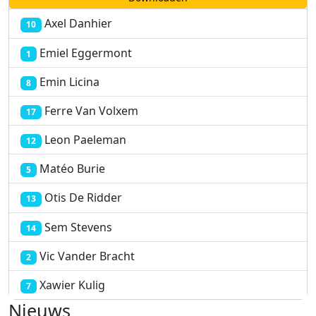
Axel Danhier
10
Emiel Eggermont
1
Emin Licina
8
Ferre Van Volxem
17
Leon Paeleman
12
Matéo Burie
5
Otis De Ridder
13
Sem Stevens
14
Vic Vander Bracht
2
Xawier Kulig
7
Nieuws